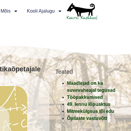
 Mõis
Kooli Ajalugu
ikaõpetajale
Teated
Maadlejad on ka
suvevaheajal tegusad
Tööpakkumised
49. lennu lõpuaktus
Mitmekülgsus tõi edu
Õpilaste vastuvõtt