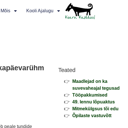
 Mõis
Kooli Ajalugu
kapäevarühm
Teated
Maadlejad on ka
suvevaheajal tegusad
Tööpakkumised
49. lennu lõpuaktus
Mitmekülgsus tõi edu
Õpilaste vastuvõtt
b peale tundide