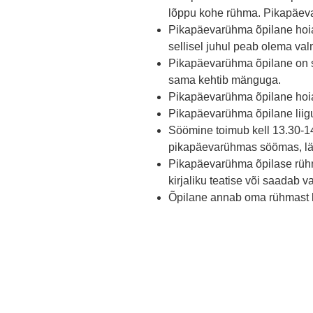
lõppu kohe rühma. Pikapäeva
Pikapäevarühma õpilane hoia
sellisel juhul peab olema va
Pikapäevarühma õpilane on sõ
sama kehtib mänguga.
Pikapäevarühma õpilane hoiab 
Pikapäevarühma õpilane liig
Söömine toimub kell 13.30-14.
pikapäevarühmas söömas, läh
Pikapäevarühma õpilase rühm
kirjaliku teatise või saadab 
Õpilane annab oma rühmast lah