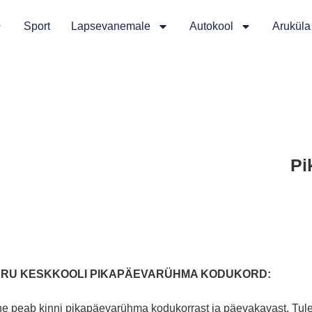
Sport
Lapsevanemale
Autokool
Aruküla
Pi
RU KESKKOOLI PIKAPÄEVARÜHMA KODUKORD:
e peab kinni pikapäevarühma kodukorrast ja päevakavast. Tule