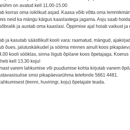
rühm on avatud kell 11.00-15.00
b korras oma isiklikud asjad. Kaasa võib võtta oma lemmikmä
lmis neid ka mängu käigus kaaslastega jagama. Asju saab hoid
bralik ja austab oma kaaslasi. Õppimise ajal hoiab vaikust ja 
ja kasutab säästlikult kooli vara: raamatud, mängud, ajakirjad,
ub õues, jalutuskäikudel ja sööma minnes ainult koos pikapäe
00 kooli sööklas, sinna liigub õpilane koos õpetajaga. Koerus e
eb kell 13.30 koju!
ast varem lahkumise või puudumise kohta kirjutab vanem õpi
vastavasisulise smsi pikapäevarühma telefonile 5661 4481.
kumisest (trenni, huviringi, koju) õpetajale teada.