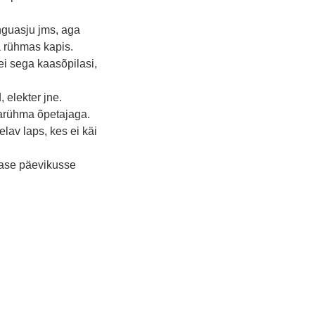
nguasju jms, aga
a rühmas kapis.
ei sega kaasõpilasi,
 elekter jne.
varühma õpetajaga.
lav laps, kes ei käi
lase päevikusse