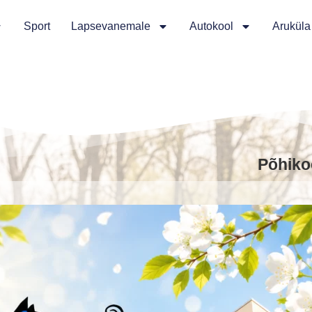
Sport
Lapsevanemale
Autokool
Aruküla
Põhiko