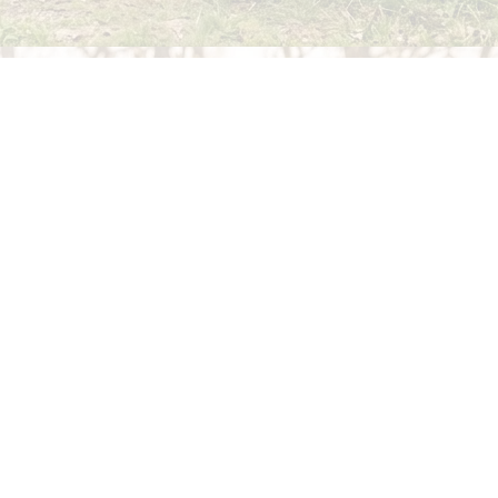
Aadress
Koeru Keskkool Paide tee 16/18 Koeru 73001
Järva vald, Järvamaa