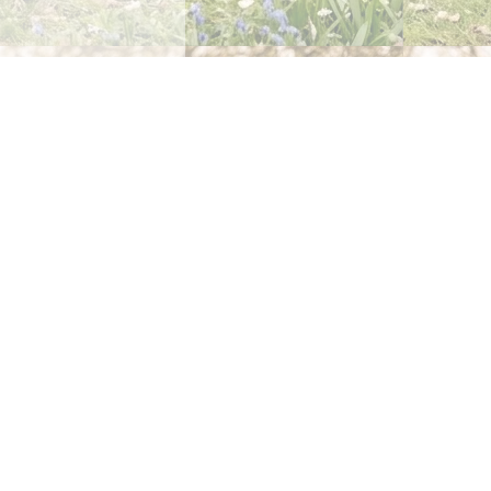
Kontakt
Tel: 5450 0165
e-mail: kool@koeru.edu.ee
Direktor Anneli Eesmaa
direktor[ät]koeru.edu.ee