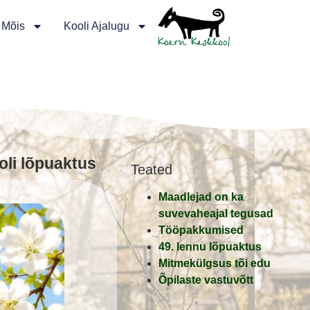
 Mõis
Kooli Ajalugu
oli lõpuaktus
Teated
Maadlejad on ka
suvevaheajal tegusad
Tööpakkumised
49. lennu lõpuaktus
Mitmekülgsus tõi edu
Õpilaste vastuvõtt