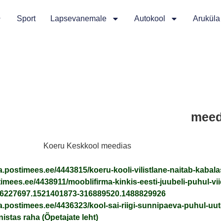
Sport
Lapsevanemale
Autokool
Aruküla
meed
Koeru Keskkool meedias
aja.postimees.ee/4443815/koeru-kooli-vilistlane-naitab-kabal
timees.ee/4438911/mooblifirma-kinkis-eesti-juubeli-puhul-vii
46227697.1521401873-316889520.1488829926
aja.postimees.ee/4436323/kool-sai-riigi-sunnipaeva-puhul-uu
istas raha (Õpetajate leht)