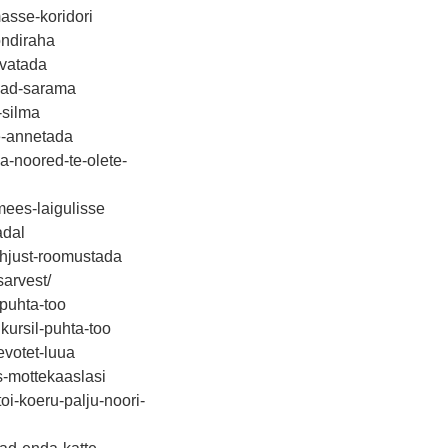
asse-koridori
ondiraha
svatada
lmad-sarama
-silma
le-annetada
a-noored-te-olete-
mees-laigulisse
adal
ohjust-roomustada
sarvest/
-puhta-too
kursil-puhta-too
evotet-luua
s-mottekaaslasi
i-koeru-palju-noori-