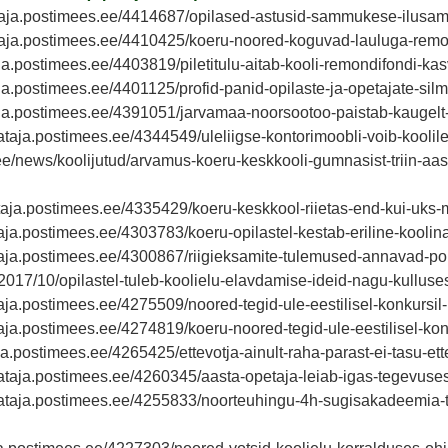
eataja.postimees.ee/4414687/opilased-astusid-sammukese-ilusam
eataja.postimees.ee/4410425/koeru-noored-koguvad-lauluga-rem
taja.postimees.ee/4403819/piletitulu-aitab-kooli-remondifondi-ka
taja.postimees.ee/4401125/profid-panid-opilaste-ja-opetajate-si
ataja.postimees.ee/4391051/jarvamaa-noorsootoo-paistab-kaugelt
eataja.postimees.ee/4344549/uleliigse-kontorimoobli-voib-kooli
i.ee/news/koolijutud/arvamus-koeru-keskkooli-gumnasist-triin-aas
ataja.postimees.ee/4335429/koeru-keskkool-riietas-end-kui-uks-
taja.postimees.ee/4303783/koeru-opilastel-kestab-eriline-koolin
ataja.postimees.ee/4300867/riigieksamite-tulemused-annavad-p
/2017/10/opilastel-tuleb-koolielu-elavdamise-ideid-nagu-kulluse
taja.postimees.ee/4275509/noored-tegid-ule-eestilisel-konkursil
ataja.postimees.ee/4274819/koeru-noored-tegid-ule-eestilisel-kon
aja.postimees.ee/4265425/ettevotja-ainult-raha-parast-ei-tasu-ett
teataja.postimees.ee/4260345/aasta-opetaja-leiab-igas-tegevuse
teataja.postimees.ee/4255833/noorteuhingu-4h-sugisakadeemia-to