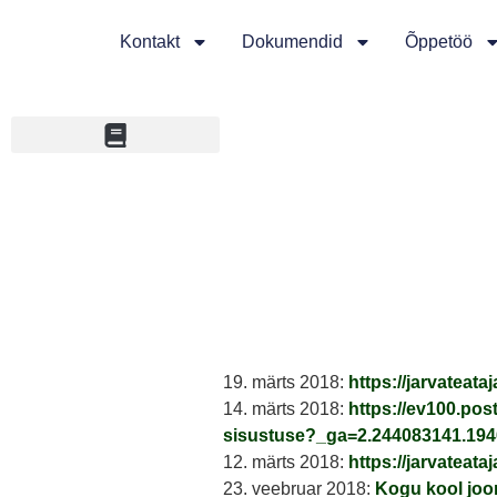
Kontakt
Dokumendid
Õppetöö
19. märts 2018:
https://jarvateat
14. märts 2018:
https://ev100.pos
sisustuse?_ga=2.244083141.19
12. märts 2018:
https://jarvateat
23. veebruar 2018:
Kogu kool joon