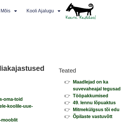
 Mõis
Kooli Ajalugu
iakajastused
Teated
Maadlejad on ka
suvevaheajal tegusad
Tööpakkumised
as-oma-toid
49. lennu lõpuaktus
ele-koolile-uue-
Mitmekülgsus tõi edu
Õpilaste vastuvõtt
t-mooblit