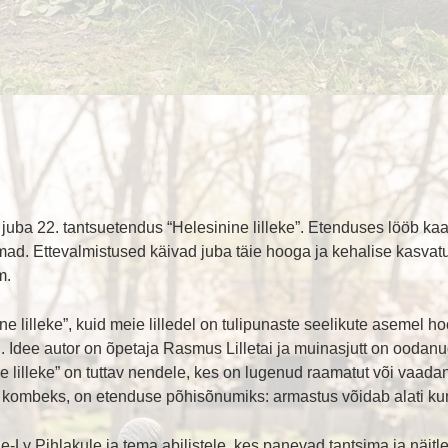
juba 22. tantsuetendus “Helesinine lilleke”. Etenduses lööb ka
hmad. Ettevalmistused käivad juba täie hooga ja kehalise kasvat
m.
 lilleke”, kuid meie lilledel on tulipunaste seelikute asemel ho
ri. Idee autor on õpetaja Rasmus Lilletai ja muinasjutt on ooda
ne lilleke” on tuttav nendele, kes on lugenud raamatut või vaadan
ka kombeks, on etenduse põhisõnumiks: armastus võidab alati ku
-Ly Pihlakule ja tema abilistele, kes panevad tantsima ja näit