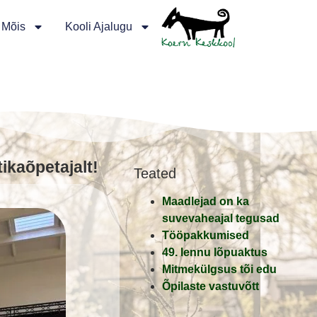
 Mõis
Kooli Ajalugu
kaõpetajalt!
Teated
Maadlejad on ka
suvevaheajal tegusad
Tööpakkumised
49. lennu lõpuaktus
Mitmekülgsus tõi edu
Õpilaste vastuvõtt