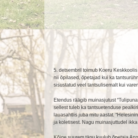
5. detsembril toimub Koeru Keskkoolis 
nii õpilased, õpetajad kui ka tantsurü
sisustatud veel tantsulisemalt kui vare
Etendus räägib muinasjutust “Tulipunane
sellest tuleb ka tantsuetenduse pealki
lauasahtlis juba mitu aastat. “Helesini
ja koletisest. Nagu muinasjuttudel ik
Kõige suurem tänu kuulub õpetaja Anne