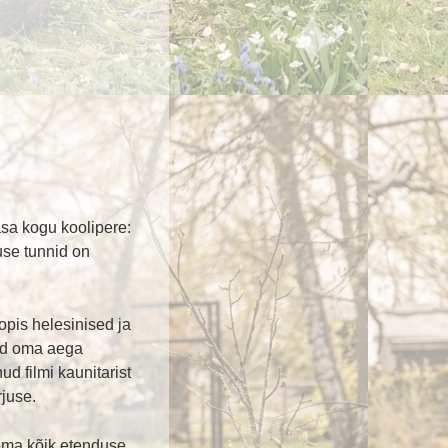
asa kogu koolipere:
use tunnid on
opis helesinised ja
nud oma aega
ud filmi kaunitarist
rjuse.
lema kõik etenduse