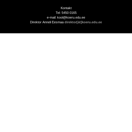
Kontakt
Tel: 5450 0165
e-mail: kool@koeru.edu.ee
Direktor Anneli Eesmaa
direktor[ät]koeru.edu.ee