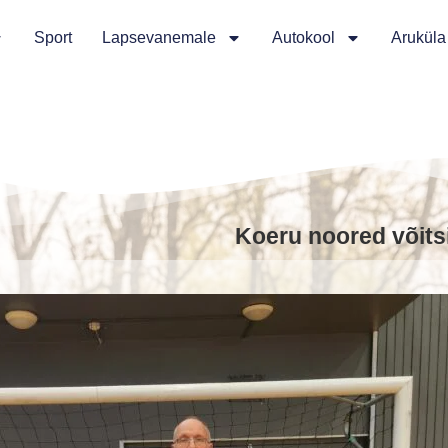
Sport
Lapsevanemale
Autokool
Aruküla
Koeru noored võitsid