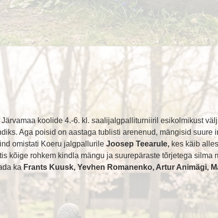
ärvamaa koolide 4.-6. kl. saalijalgpalliturniiril esikolmikust välj
ndiks. Aga poisid on aastaga tublisti arenenud, mängisid suure 
hind omistati Koeru jalgpallurile
Joosep Teearule,
kes käib alles
aistis kõige rohkem kindla mängu ja suurepäraste tõrjetega silma
tada ka
Frants Kuusk, Yevhen Romanenko, Artur Animägi, M