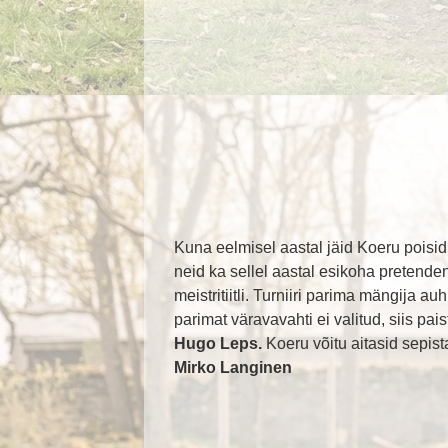
Kuna eelmisel aastal jäid Koeru poisid J
neid ka sellel aastal esikoha pretende
meistritiitli. Turniiri parima mängija au
parimat väravavahti ei valitud, siis p
Hugo Leps.
Koeru võitu aitasid sepis
Mirko Langinen