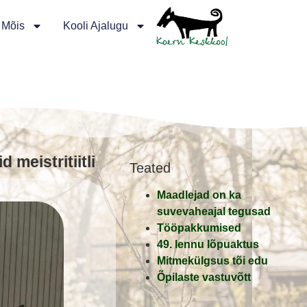
 Mõis
Kooli Ajalugu
 meistritiitli
Teated
Maadlejad on ka
suvevaheajal tegusad
Tööpakkumised
49. lennu lõpuaktus
Mitmekülgsus tõi edu
Õpilaste vastuvõtt