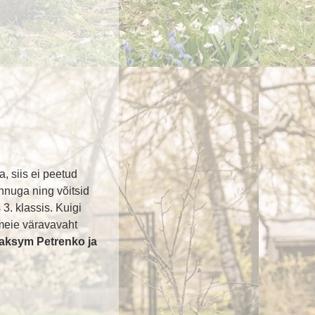
a, siis ei peetud
innuga ning võitsid
 3. klassis. Kuigi
 meie väravavaht
aksym Petrenko ja