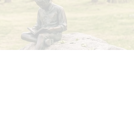
Aadress
Koeru Keskkool Paide tee 16/18 Koeru 73001
Järva vald, Järvamaa