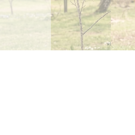
Kontakt
Tel: 5450 0165
e-mail: kool@koeru.edu.ee
Direktor Anneli Eesmaa
direktor[ät]koeru.edu.ee