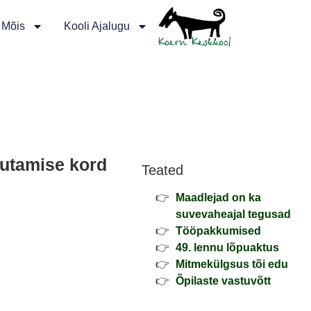
 Mõis
Kooli Ajalugu
sutamise kord
Teated
Maadlejad on ka
suvevaheajal tegusad
Tööpakkumised
49. lennu lõpuaktus
Mitmekülgsus tõi edu
Õpilaste vastuvõtt