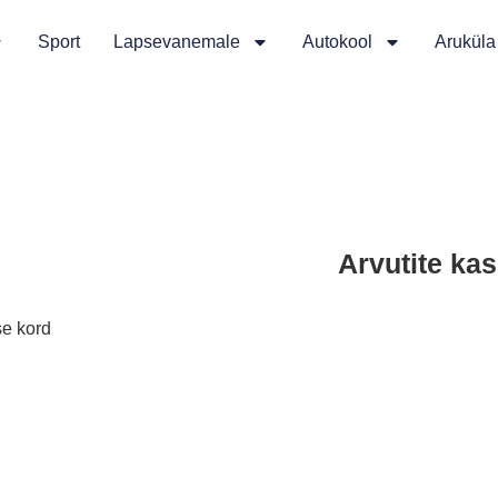
Sport
Lapsevanemale
Autokool
Aruküla
Arvutite ka
se kord